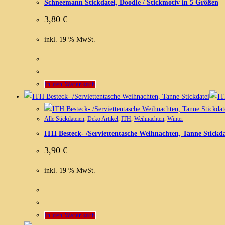
Schneemann Stickdatei, Doodle / Stickmotiv in 5 Größen
3,80
€
inkl. 19 % MwSt.
In den Warenkorb
Alle Stickdateien
,
Deko Artikel
,
ITH
,
Weihnachten
,
Winter
ITH Besteck- /Serviettentasche Weihnachten, Tanne Stickda
3,90
€
inkl. 19 % MwSt.
In den Warenkorb