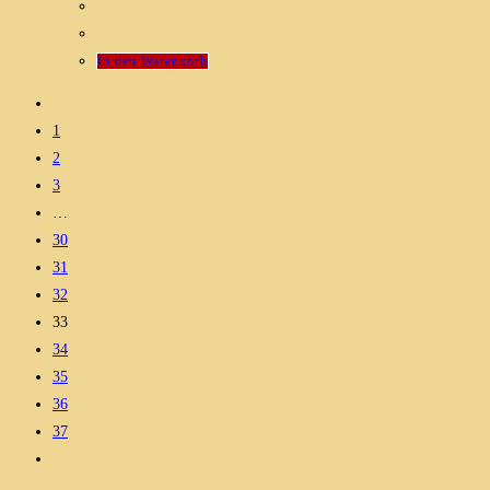
In den Warenkorb
1
2
3
…
30
31
32
33
34
35
36
37