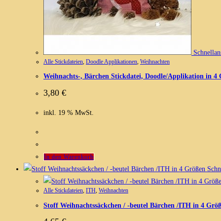
Schnellan
Alle Stickdateien
,
Doodle Applikationen
,
Weihnachten
Weihnachts-, Bärchen Stickdatei, Doodle/Applikation in 4
3,80
€
inkl. 19 % MwSt.
In den Warenkorb
Schne
Alle Stickdateien
,
ITH
,
Weihnachten
Stoff Weihnachtssäckchen / -beutel Bärchen /ITH in 4 Grö