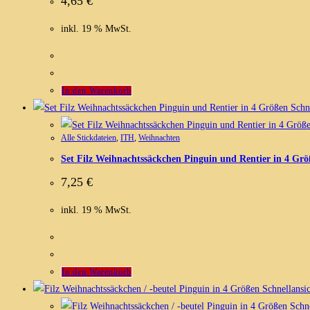
4,65
€
inkl. 19 % MwSt.
In den Warenkorb
Schne
Alle Stickdateien
,
ITH
,
Weihnachten
Set Filz Weihnachtssäckchen Pinguin und Rentier in 4 Gr
7,25
€
inkl. 19 % MwSt.
In den Warenkorb
Schnellansic
Schne