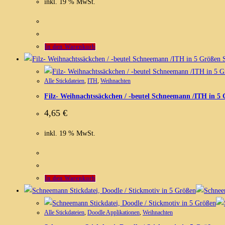
inkl. 19 % MwSt.
In den Warenkorb
S
Alle Stickdateien
,
ITH
,
Weihnachten
Filz- Weihnachtssäckchen / -beutel Schneemann /ITH in 5
4,65
€
inkl. 19 % MwSt.
In den Warenkorb
Alle Stickdateien
,
Doodle Applikationen
,
Weihnachten