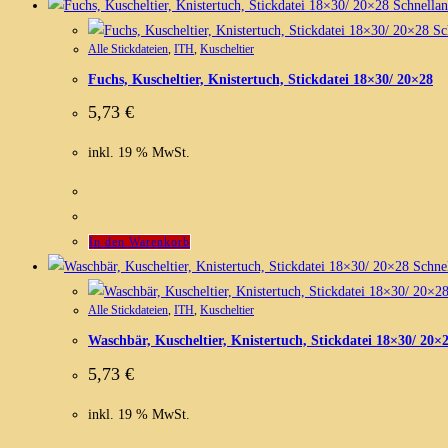
Schnellan
Sch
Alle Stickdateien
,
ITH
,
Kuscheltier
Fuchs, Kuscheltier, Knistertuch, Stickdatei 18×30/ 20×28
5,73
€
inkl. 19 % MwSt.
In den Warenkorb
Schnel
Alle Stickdateien
,
ITH
,
Kuscheltier
Waschbär, Kuscheltier, Knistertuch, Stickdatei 18×30/ 20×
5,73
€
inkl. 19 % MwSt.