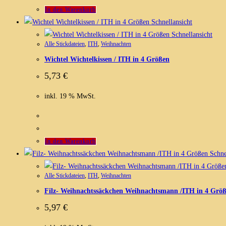
In den Warenkorb
Schnellansicht
Schnellansicht
Alle Stickdateien
,
ITH
,
Weihnachten
Wichtel Wichtelkissen / ITH in 4 Größen
5,73
€
inkl. 19 % MwSt.
In den Warenkorb
Schne
Alle Stickdateien
,
ITH
,
Weihnachten
Filz- Weihnachtssäckchen Weihnachtsmann /ITH in 4 Grö
5,97
€